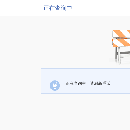
正在查询中
正在查询中，请刷新重试